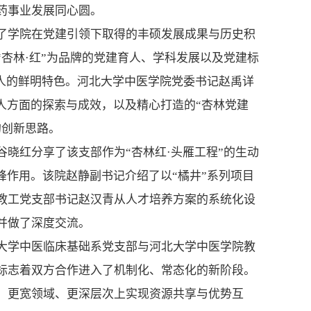
药事业发展同心圆。
了学院在党建引领下取得的丰硕发展成果与历史积
杏林·红”为品牌的党建育人、学科发展以及党建标
育人的鲜明特色。河北大学中医学院党委书记赵禹详
人方面的探索与成效，以及精心打造的“杏林党建
的创新思路。
晓红分享了该支部作为“杏林红·头雁工程”的生动
锋作用。该院赵静副书记介绍了以“橘井”系列项目
教工党支部书记赵汉青从人才培养方案的系统化设
并做了深度交流。
大学中医临床基础系党支部与河北大学中医学院教
标志着双方合作进入了机制化、常态化的新阶段。
、更宽领域、更深层次上实现资源共享与优势互