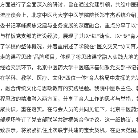
方面进行了全面深入的研讨，旨在通过党建引领，共绘中医
交流座谈会上，北京中医药大学中医学院院长郑丰杰系统介绍
委书记李峰聚焦党建与业务发展的深度融合，重点分享了以“
与样板党支部的建设经验，展现了其以“红”铸魂、以“专”
了学校的整体概况，并着重阐述了学院在“医文交叉”协同育
走的课程思政”品牌项目，体现了将思政课堂融入实践大地
经验交流环节，北京中医药大学中医临床基础系党支部书记谷
在学科、教学、医疗、文化“四位一体”育人格局中发挥的先
，融合传统文化与思政教育的实践经验。我院中医系主任、
程思政的精准融入两方面，分享了育人工作的思考与举措，
凝聚共识，重在落实。在与会人员的共同见证下，北京中医药
部现场签订了党支部联学共建框架合作协议。这一纸协议，
致表示，将紧紧抓住此次联学共建的宝贵契机，在更大范围