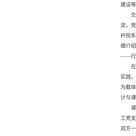
建设等
淀。党
杆院系
细介绍
——行
在
实践，
为载体
计与课
工党支
双方一