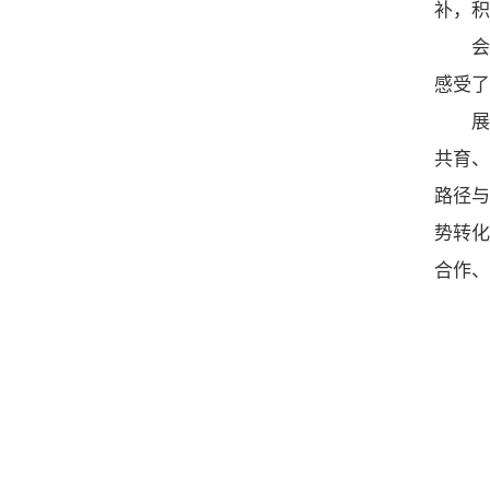
补，积
感受了
共育、
路径与
势转化
合作、