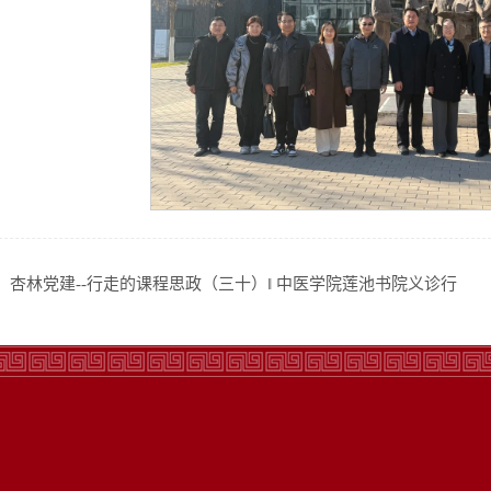
：
杏林党建--行走的课程思政（三十）‖ 中医学院莲池书院义诊行