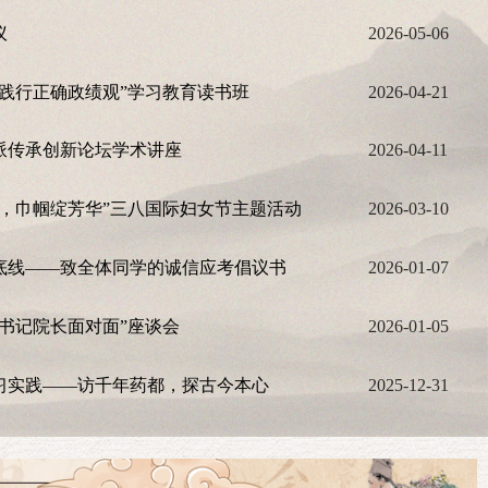
议
2026-05-06
践行正确政绩观”学习教育读书班
2026-04-21
派传承创新论坛学术讲座
2026-04-11
月，巾帼绽芳华”三八国际妇女节主题活动
2026-03-10
底线——致全体同学的诚信应考倡议书
2026-01-07
书记院长面对面”座谈会
2026-01-05
水班正式开班
习实践——访千年药都，探古今本心
2025-12-31