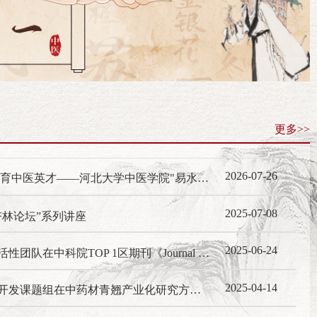
更多>>
2026-07-26
学术交流·传承易水医脉 培育中医英才——河北大学中医学院"易水班"2026年暑期易水医学研修班圆满举办
2025-07-08
杏林论坛”系列讲座
2025-06-24
科学研究·我院天然产物与活性团队在中科院TOP 1区期刊《Journal of Future Foods》发表论文——多糖基薄膜制备、特性和应用综述
2025-04-14
学术交流·我院中药资源与开发课题组在中药材青翘产业化研究方面取得重要进展