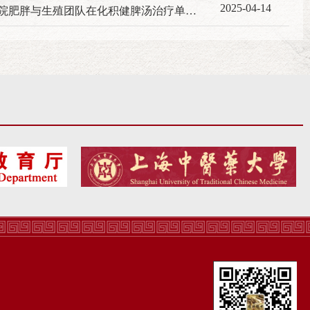
2025-04-14
学术交流·河北大学中医学院肥胖与生殖团队在化积健脾汤治疗单纯性肥胖机制研究中取得新突破——网络药理学结合动物实验揭示PPARγ/RXRα信号通路调控作用