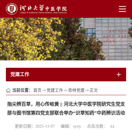
党建工作
当前位置：
首页
->
党建工作
->
杏林党建
->
正文
指尖辨百草，用心传岐黄 || 河北大学中医学院研究生党支
部与图书馆第四党支部联合举办“识草知药”中药辨识活动
点击次数：
更新日期：2025-11-07
编辑：zyxy
61