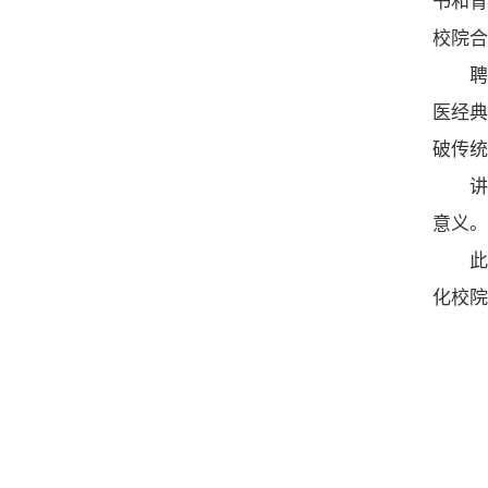
书和青
校院合
医经典
破传统
意义。
化校院